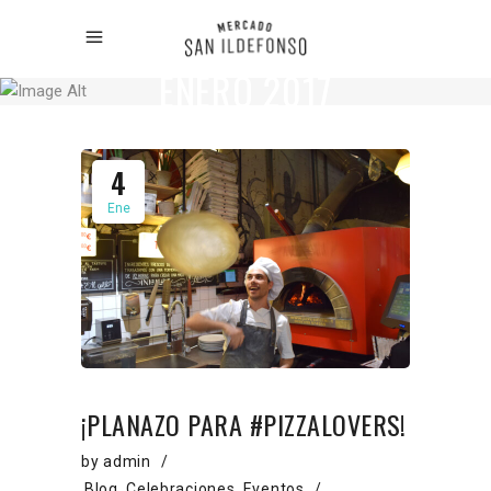
ENERO 2017
4
Ene
¡PLANAZO PARA #PIZZALOVERS!
by
admin
Blog
,
Celebraciones
,
Eventos