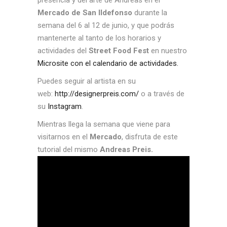
Mercado de San Ildefonso
durante la
semana del 6 al 12 de junio, y que podrás
mantenerte al tanto de los horarios y
actividades del
Street Food Fest
en nuestro
Microsite con el calendario de actividades.
Puedes seguir al artista en su
web:
http://designerpreis.com/
o a través de
su
Instagram
.
Mientras llega la semana que viene para
visitarnos en el
Mercado
, disfruta de este
tutorial del mismo
Andreas Preis.